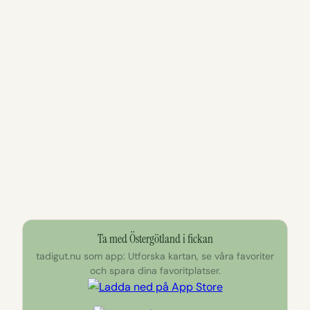
Ta med Östergötland i fickan
tadigut.nu som app: Utforska kartan, se våra favoriter
och spara dina favoritplatser.