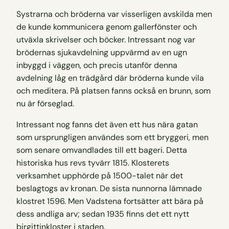
Systrarna och bröderna var visserligen avskilda men
de kunde kommunicera genom gallerfönster och
utväxla skrivelser och böcker. Intressant nog var
brödernas sjukavdelning uppvärmd av en ugn
inbyggd i väggen, och precis utanför denna
avdelning låg en trädgård där bröderna kunde vila
och meditera. På platsen fanns också en brunn, som
nu är förseglad.
Intressant nog fanns det även ett hus nära gatan
som ursprungligen användes som ett bryggeri, men
som senare omvandlades till ett bageri. Detta
historiska hus revs tyvärr 1815. Klosterets
verksamhet upphörde på 1500-talet när det
beslagtogs av kronan. De sista nunnorna lämnade
klostret 1596. Men Vadstena fortsätter att bära på
dess andliga arv; sedan 1935 finns det ett nytt
birgittinkloster i staden.