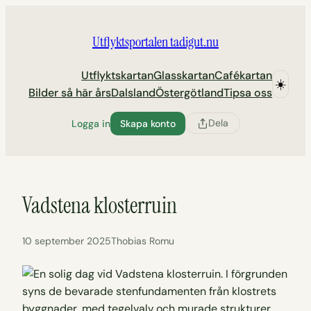
Hoppa
till
Utflyktsportalen tadigut.nu
innehåll
Utflyktskartan
Glasskartan
Cafékartan
☀️
Bilder så här års
Dalsland
Östergötland
Tipsa oss
Dela
Logga in
Skapa konto
Vadstena klosterruin
10 september 2025
Thobias Romu