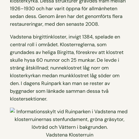
klosterkyrka. Dessa strukturer grävdes fram mellan
1926–1930 och har varit öppna för allmänheten
sedan dess. Genom åren har det genomförts flera
restaureringar, med den senaste 2008.
Vadstena birgittinkloster, invigt 1384, spelade en
central roll i området. Klosterreglerna, som
grundades av heliga Birgitta, föreskrev att klostret
skulle hysa 60 nunnor och 25 munkar. De levde i
sträng åtskillnad; nunneklostret låg norr om
klosterkyrkan medan munkklostret låg söder om
den. I dagens Ruinpark kan man se rester av
byggnader som länkade samman dessa två
klostersektioner.
Vadstena Klosterruin