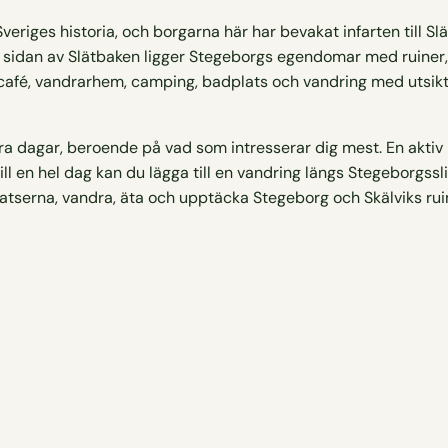
veriges historia, och borgarna här har bevakat infarten till Sl
a sidan av Slätbaken ligger Stegeborgs egendomar med ruiner
fé, vandrarhem, camping, badplats och vandring med utsikt i 
lera dagar, beroende på vad som intresserar dig mest. En aktiv
ill en hel dag kan du lägga till en vandring längs Stegeborgs
tserna, vandra, äta och upptäcka Stegeborg och Skälviks ruine