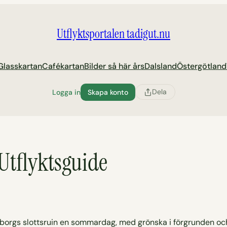
Utflyktsportalen tadigut.nu
Glasskartan
Cafékartan
Bilder så här års
Dalsland
Östergötland
Dela
Logga in
Skapa konto
 Utflyktsguide