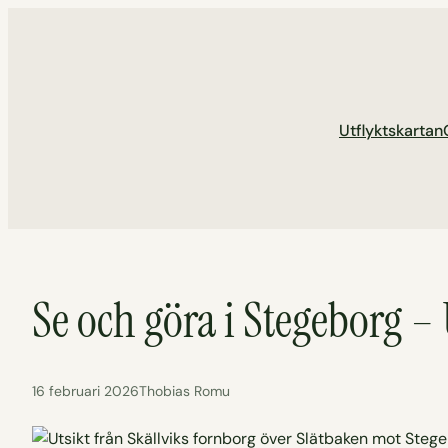
Hoppa
till
innehåll
Utflyktskartan
Se och göra i Stegeborg –
16 februari 2026
Thobias Romu