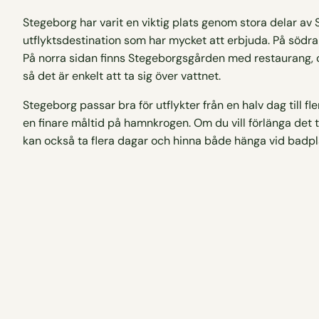
Stegeborg har varit en viktig plats genom stora delar av S
utflyktsdestination som har mycket att erbjuda. På södr
På norra sidan finns Stegeborgsgården med restaurang, ca
så det är enkelt att ta sig över vattnet.
Stegeborg passar bra för utflykter från en halv dag till f
en finare måltid på hamnkrogen. Om du vill förlänga det t
kan också ta flera dagar och hinna både hänga vid badpla