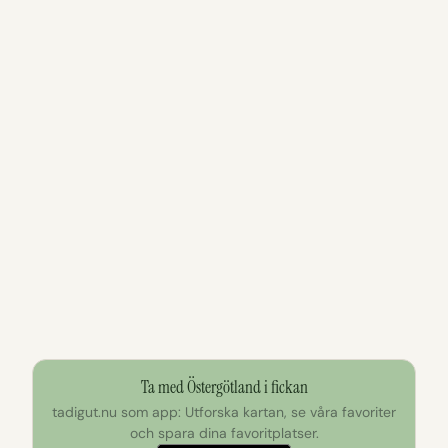
Ta med Östergötland i fickan
tadigut.nu som app: Utforska kartan, se våra favoriter
och spara dina favoritplatser.