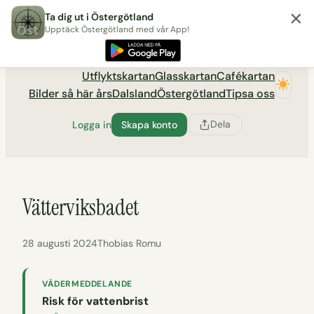
×
Hoppa
Ta dig ut i Östergötland
till
Upptäck Östergötland med vår App!
Utflyktsportalen tadigut.nu
innehåll
Utflyktskartan
Glasskartan
Cafékartan
Bilder så här års
Dalsland
Östergötland
Tipsa oss
Dela
Logga in
Skapa konto
Vätterviksbadet
28 augusti 2024
Thobias Romu
VÄDERMEDDELANDE
Risk för vattenbrist