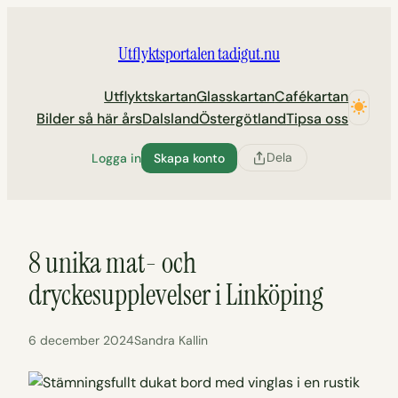
Hoppa
till
Utflyktsportalen tadigut.nu
innehåll
Utflyktskartan
Glasskartan
Cafékartan
Bilder så här års
Dalsland
Östergötland
Tipsa oss
Dela
Logga in
Skapa konto
8 unika mat- och
dryckesupplevelser i Linköping
6 december 2024
Sandra Kallin