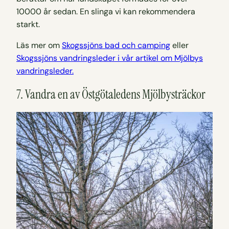
10000 år sedan. En slinga vi kan rekommendera
starkt.
Läs mer om
Skogssjöns bad och camping
eller
Skogssjöns vandringsleder i vår artikel om Mjölbys
vandringsleder.
7. Vandra en av Östgötaledens Mjölbysträckor