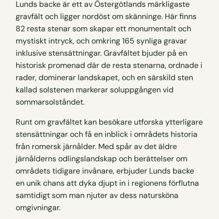
Lunds backe är ett av Östergötlands märkligaste
gravfält och ligger nordöst om skänninge. Här finns
82 resta stenar som skapar ett monumentalt och
mystiskt intryck, och omkring 165 synliga gravar
inklusive stensättningar. Gravfältet bjuder på en
historisk promenad där de resta stenarna, ordnade i
rader, dominerar landskapet, och en särskild sten
kallad solstenen markerar soluppgången vid
sommarsolståndet.
Runt om gravfältet kan besökare utforska ytterligare
stensättningar och få en inblick i områdets historia
från romersk järnålder. Med spår av det äldre
järnålderns odlingslandskap och berättelser om
områdets tidigare invånare, erbjuder Lunds backe
en unik chans att dyka djupt in i regionens förflutna
samtidigt som man njuter av dess natursköna
omgivningar.