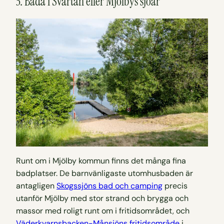
3. Bada i Svartån eller Mjölbys sjöar
Runt om i Mjölby kommun finns det många fina
badplatser. De barnvänligaste utomhusbaden är
antagligen
Skogssjöns bad och camping
precis
utanför Mjölby med stor strand och brygga och
massor med roligt runt om i fritidsområdet, och
Väderkvarnsbacken-Månsjöns fritidsområde
i