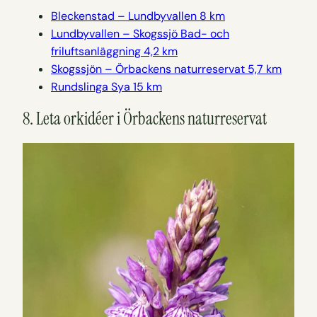
Bleckenstad – Lundbyvallen 8 km
Lundbyvallen – Skogssjö Bad- och
friluftsanläggning 4,2 km
Skogssjön – Örbackens naturreservat 5,7 km
Rundslinga Sya 15 km
8. Leta orkidéer i Örbackens naturreservat