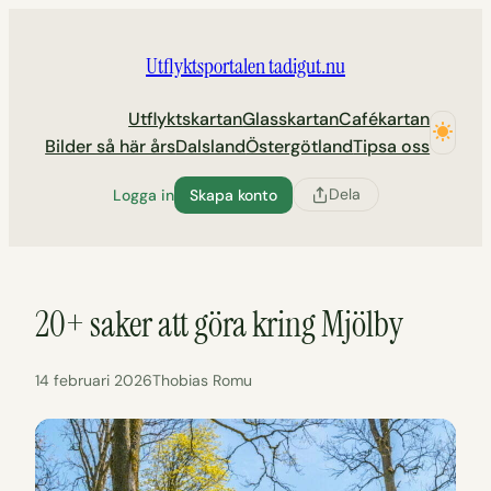
Hoppa
till
Utflyktsportalen tadigut.nu
innehåll
Utflyktskartan
Glasskartan
Cafékartan
Bilder så här års
Dalsland
Östergötland
Tipsa oss
Dela
Logga in
Skapa konto
20+ saker att göra kring Mjölby
14 februari 2026
Thobias Romu