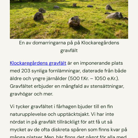
En av domarringarna på på Klockaregårdens
gravfält
Klockaregårdens gravfält
är en imponerande plats
med 203 synliga fornlämningar, daterade från både
äldre och yngre järnålder (500 f.Kr. – 1050 e.Kr.).
Gravfältet erbjuder en mångfald av stensättningar,
gravhögar och mer.
Vi tycker gravfältet i fårhagen bjuder till en fin
naturupplevelse och upptäcktsjakt. Vi har inte
nördat in på gravfält tillräckligt för att få ut så
mycket av de ofta diskreta spåren som finns kvar på
många platser. Men, här finns det något för alla med