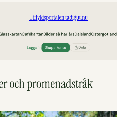
Utflyktsportalen tadigut.nu
Glasskartan
Cafékartan
Bilder så här års
Dalsland
Östergötland
Dela
Logga in
Skapa konto
der och promenadstråk