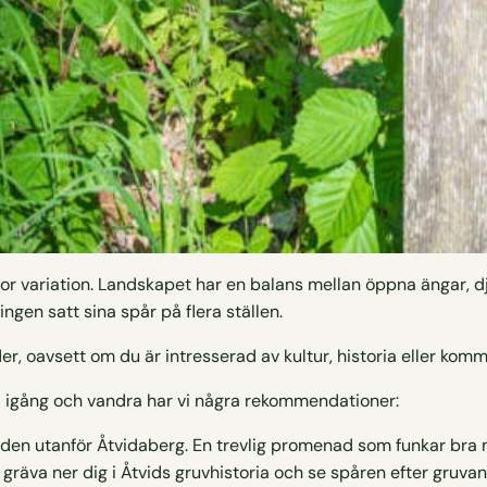
tor variation. Landskapet har en balans mellan öppna ängar,
ngen satt sina spår på flera ställen.
eder, oavsett om du är intresserad av kultur, historia eller ko
ma igång och vandra har vi några rekommendationer:
den utanför Åtvidaberg. En trevlig promenad som funkar bra
 gräva ner dig i Åtvids gruvhistoria och se spåren efter gru