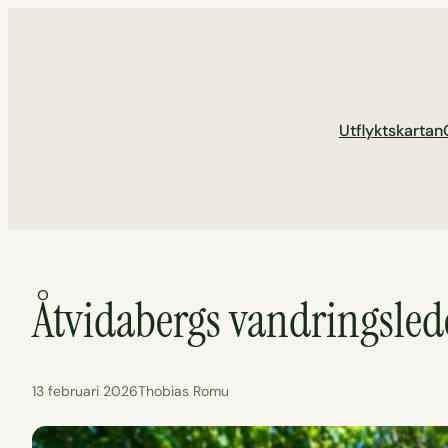
Hoppa
till
innehåll
Utflyktskartan
Åtvidabergs vandringsle
13 februari 2026
Thobias Romu