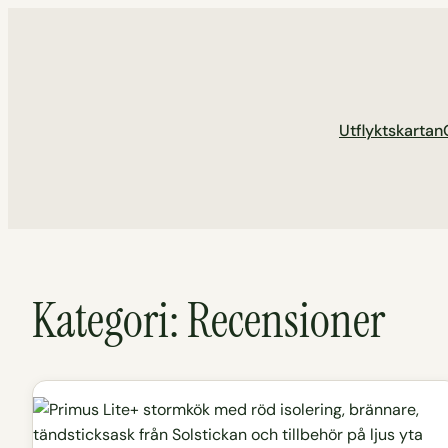
Hoppa
till
innehåll
Utflyktskartan
Kategori:
Recensioner