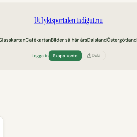
Utflyktsportalen tadigut.nu
Glasskartan
Cafékartan
Bilder så här års
Dalsland
Östergötland
Dela
Logga in
Skapa konto