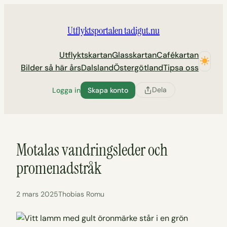
Hoppa
till
Utflyktsportalen tadigut.nu
innehåll
Utflyktskartan
Glasskartan
Cafékartan
Bilder så här års
Dalsland
Östergötland
Tipsa oss
Dela
Logga in
Skapa konto
Motalas vandringsleder och
promenadstråk
2 mars 2025
Thobias Romu