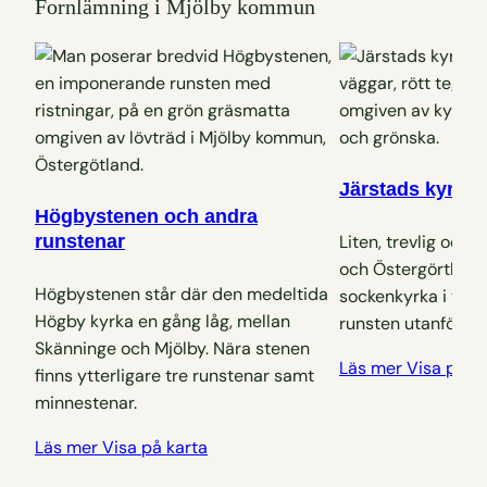
Fornlämning i Mjölby kommun
Järstads kyrka
Högbystenen och andra
Liten, trevlig oc
runstenar
och Östergörtland
Högbystenen står där den medeltida
sockenkyrka i tege
Högby kyrka en gång låg, mellan
runsten utanför.
Skänninge och Mjölby. Nära stenen
Läs mer
Visa på k
finns ytterligare tre runstenar samt
minnestenar.
Läs mer
Visa på karta