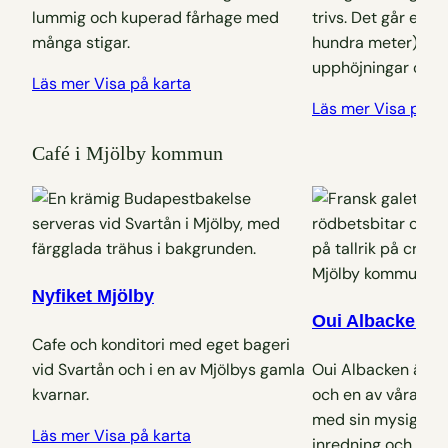
lummig och kuperad fårhage med
trivs. Det går en k
många stigar.
hundra meter) gen
upphöjningar och 
Läs mer
Visa på karta
Läs mer
Visa på k
Café i Mjölby kommun
Nyfiket Mjölby
Oui Albacken
Cafe och konditori med eget bageri
vid Svartån och i en av Mjölbys gamla
Oui Albacken är et
kvarnar.
och en av våra per
med sin mysiga lä
Läs mer
Visa på karta
inredning och träd