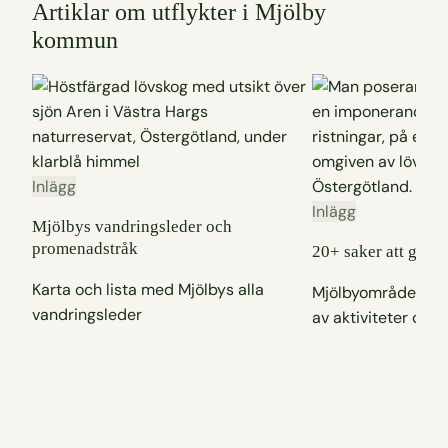
Artiklar om utflykter i Mjölby
kommun
Inlägg
Inlägg
Mjölbys vandringsleder och
promenadstråk
20+ saker att göra
Karta och lista med Mjölbys alla
Mjölbyområdet är e
vandringsleder
av aktiviteter och 
typer av besökare.
tips p…