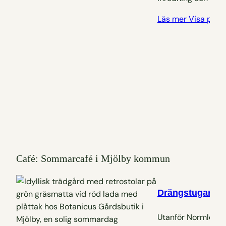
Läs mer
Visa på k
Café: Sommarcafé i Mjölby kommun
Drängstugans K
Utanför Normlösa