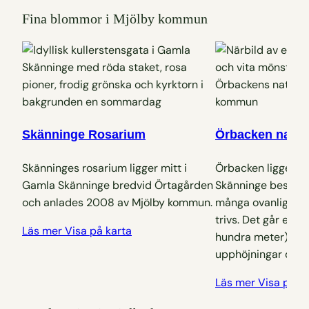
Fina blommor i Mjölby kommun
Skänninge Rosarium
Örbacken natur
Skänninges rosarium ligger mitt i
Örbacken ligger s
Gamla Skänninge bredvid Örtagården
Skänninge består a
och anlades 2008 av Mjölby kommun.
många ovanliga b
trivs. Det går en k
Läs mer
Visa på karta
hundra meter) gen
upphöjningar och 
Läs mer
Visa på k