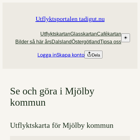
Hoppa
till
Utflyktsportalen tadigut.nu
innehåll
Utflyktskartan
Glasskartan
Cafékartan
☀️
Bilder så här års
Dalsland
Östergötland
Tipsa oss
Logga in
Skapa konto
Dela
Se och göra i Mjölby
kommun
Utflyktskarta för Mjölby kommun