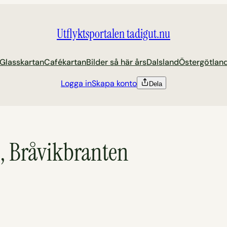
Utflyktsportalen tadigut.nu
Glasskartan
Cafékartan
Bilder så här års
Dalsland
Östergötlan
Logga in
Skapa konto
Dela
e, Bråvikbranten