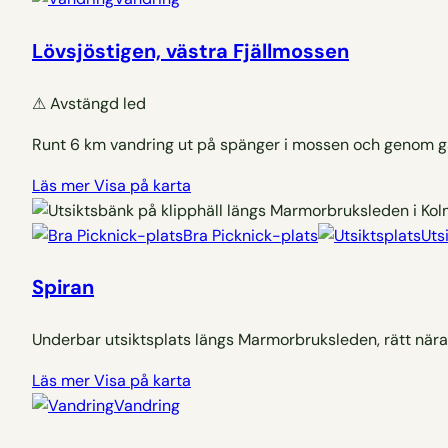
Lövsjöstigen, västra Fjällmossen
⚠
Avstängd led
Runt 6 km vandring ut på spänger i mossen och genom ga
Läs mer
Visa på karta
Bra Picknick-plats
Uts
Spiran
Underbar utsiktsplats längs Marmorbruksleden, rätt när
Läs mer
Visa på karta
Vandring