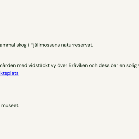
mmal skog i Fjällmossens naturreservat.
iktsplats
a museet.