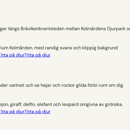
gger längs Bråvikenbrantsleden mellan Kolmårdens Djurpark o
Titta på djur
nder vattnet och se hajar och rockor glida förbi runt om dig.
Titta på djur