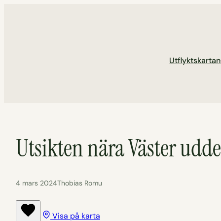
Hoppa
till
innehåll
Utflyktskartan
Utsikten nära Väster udd
4 mars 2024
Thobias Romu
Visa på karta