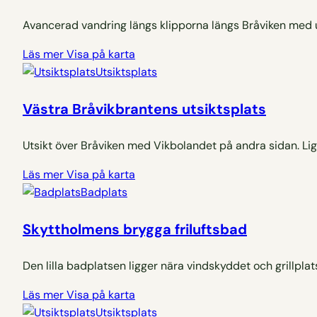
Avancerad vandring längs klipporna längs Bråviken med u
Läs mer
Visa på karta
Utsiktsplats
Västra Bråvikbrantens utsiktsplats
Utsikt över Bråviken med Vikbolandet på andra sidan. Li
Läs mer
Visa på karta
Badplats
Skyttholmens brygga friluftsbad
Den lilla badplatsen ligger nära vindskyddet och grillpla
Läs mer
Visa på karta
Utsiktsplats