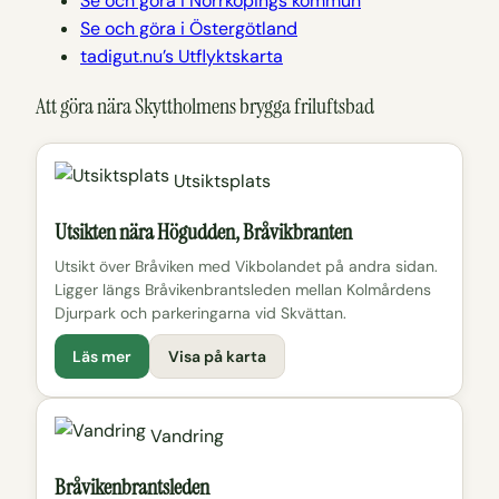
Se och göra i Norrköpings kommun
Se och göra i Östergötland
tadigut.nu’s Utflyktskarta
Att göra nära Skyttholmens brygga friluftsbad
Utsiktsplats
Utsikten nära Högudden, Bråvikbranten
Utsikt över Bråviken med Vikbolandet på andra sidan.
Ligger längs Bråvikenbrantsleden mellan Kolmårdens
Djurpark och parkeringarna vid Skvättan.
Läs mer
Visa på karta
Vandring
Bråvikenbrantsleden