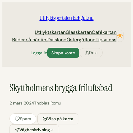
Hoppa
till
Utflyktsportalen tadigut.nu
innehåll
Utflyktskartan
Glasskartan
Cafékartan
Bilder så här års
Dalsland
Östergötland
Tipsa oss
Dela
Logga in
Skapa konto
Skyttholmens brygga friluftsbad
2 mars 2024
Thobias Romu
Spara
Visa på karta
Vägbeskrivning