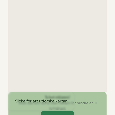
Ta bort reklamen!
Klicka för att utforska kartan
Stöd oss och surfa utan reklam för mindre än 11
kr/månad.