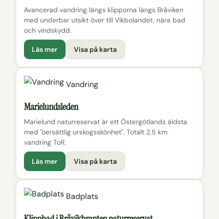
Avancerad vandring längs klipporna längs Bråviken
med underbar utsikt över till Vikbolandet, nära bad
och vindskydd.
Läs mer
Visa på karta
Vandring
Marielundsleden
Marielund naturreservat är ett Östergötlands äldsta
med "oersättlig urskogsskönhet". Totalt 2,5 km
vandring ToR.
Läs mer
Visa på karta
Badplats
Klippbad i Bråvikbranten naturreservat