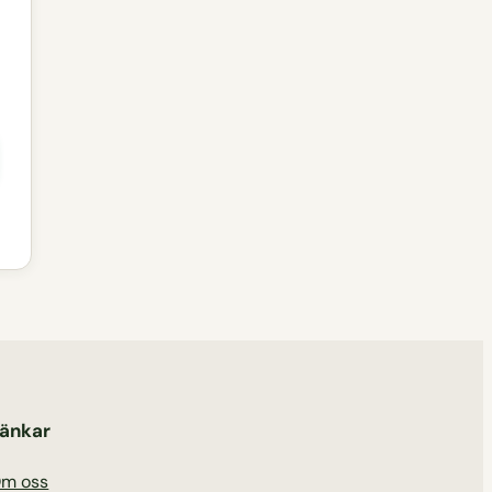
änkar
m oss