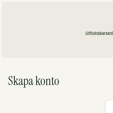
Hoppa
till
innehåll
Utflyktskartan
Skapa konto