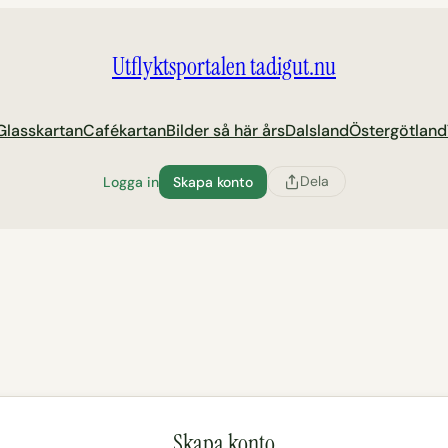
Utflyktsportalen tadigut.nu
Glasskartan
Cafékartan
Bilder så här års
Dalsland
Östergötland
Dela
Logga in
Skapa konto
Skapa konto