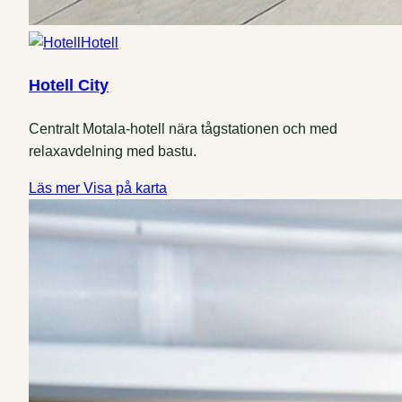
Hotell
Hotell City
Centralt Motala-hotell nära tågstationen och med
relaxavdelning med bastu.
Läs mer
Visa på karta