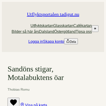
Hoppa
till
Utflyktsportalen tadigut.nu
innehåll
Utflyktskartan
Glasskartan
Cafékartan
☀️
Bilder så här års
Dalsland
Östergötland
Tipsa oss
Logga in
Skapa konto
Dela
Sandöns stigar,
Motalabuktens öar
Thobias Romu
Visa på karta