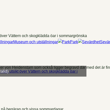
Museum och utställningar
Park
Sevär
er von Heidenstam som också ligger begravd där med det är fint
alid)
 på begäran och vissa sommardagar.