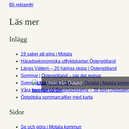
Bli reklamfri
Läs mer
Inlägg
19 saker att göra i Motala
Häradsekonomiska utflyktskartan Östergötland
Längs Vättern – 20 härliga stopp i Östergötland
Sommar i Östergötland – när det regnar
Sveriges bästa café-karta
Utsikt från Övralid
Våra favoriter på Östgötadagarna – 36 tips! Uppdater
Östgötska sommarcaféer med karta
Sidor
Se och göra i Motala kommun