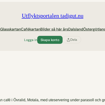
Utflyktsportalen tadigut.nu
n
Glasskartan
Cafékartan
Bilder så här års
Dalsland
Östergötlan
Logga in
Skapa konto
Dela