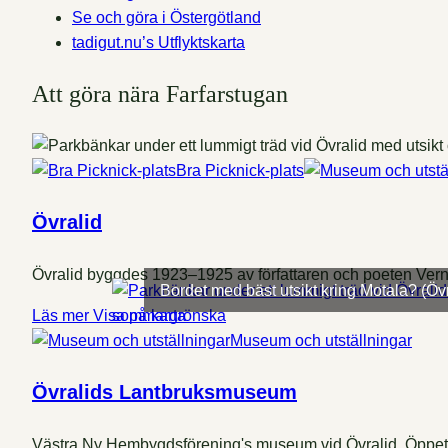
Se och göra i Östergötland
tadigut.nu’s Utflyktskarta
Att göra nära Farfarstugan
Bra Picknick-plats
Övralid
Övralid byggdes 1923–1925 av författaren och poeten Vern
Bordet med bäst utsikt kring Motala? (Övr
Läs mer
Visa på karta
Museum och utställningar
Övralids Lantbruksmuseum
Västra Ny Hembygdsförening's museum vid Övralid. Öppet