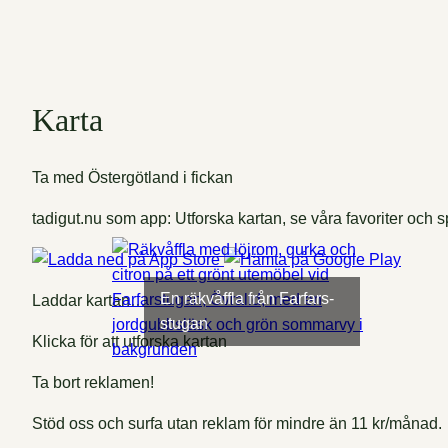
Karta
Ta med Östergötland i fickan
tadigut.nu som app: Utforska kartan, se våra favoriter och sp
En räkvåffla från Farfars-
Laddar kartan…
stugan
Klicka för att utforska kartan
Ta bort reklamen!
Stöd oss och surfa utan reklam för mindre än 11 kr/månad.