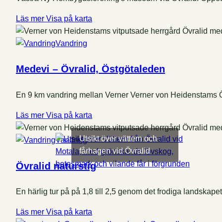
Läs mer
Visa på karta
Vandring
Medevi – Övralid, Östgötaleden
En 9 km vandring mellan Verner Verner von Heidenstams Öv
Läs mer
Visa på karta
Utsikt över vättern och
Vandring
fårhagen vid Övralid
Övralid naturstig
En härlig tur på på 1,8 till 2,5 genom det frodiga landskap
Läs mer
Visa på karta