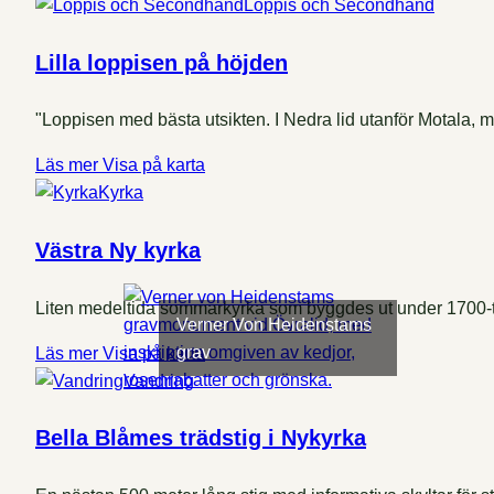
Loppis och Secondhand
Lilla loppisen på höjden
"Loppisen med bästa utsikten. I Nedra lid utanför Motala, 
Läs mer
Visa på karta
Kyrka
Västra Ny kyrka
Liten medeltida sommarkyrka som byggdes ut under 1700-t
Verner Von Heidenstams
grav
Läs mer
Visa på karta
Vandring
Bella Blåmes trädstig i Nykyrka