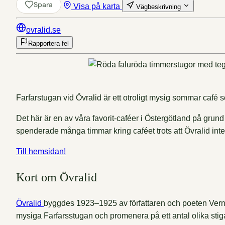
Spara
Visa på karta
Vägbeskrivning
ovralid.se
Rapportera fel
Farfarstugan vid Övralid är ett otroligt mysig sommar café s
Det här är en av våra favorit-caféer i Östergötland på grun
spenderade många timmar kring caféet trots att Övralid inte
Till hemsidan!
Kort om Övralid
Övralid
byggdes 1923–1925 av författaren och poeten Verner
mysiga Farfarsstugan och promenera på ett antal olika stig