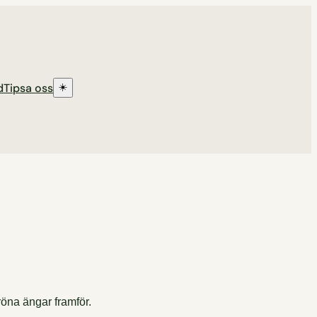
d
Tipsa oss
☀️