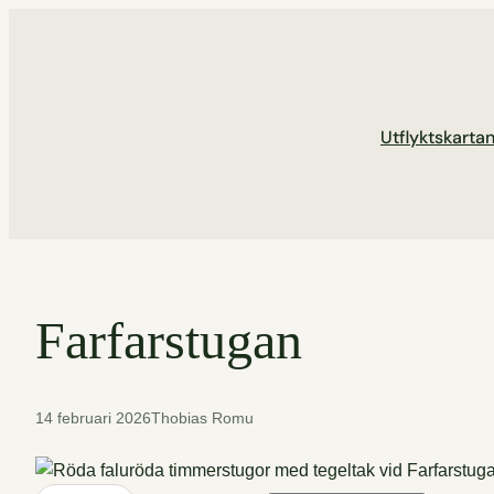
Hoppa
till
innehåll
Utflyktskarta
Farfarstugan
14 februari 2026
Thobias Romu