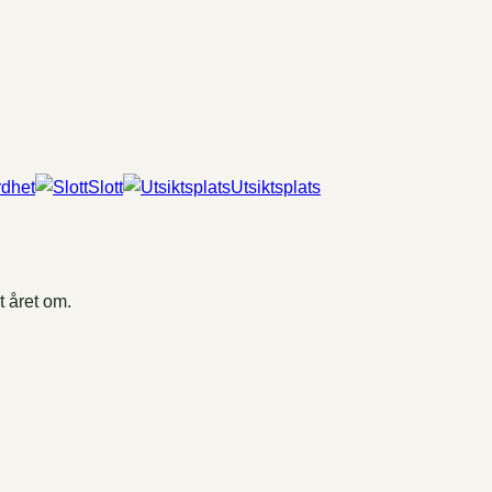
dhet
Slott
Utsiktsplats
 året om.