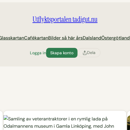
Utflyktsportalen tadigut.nu
Glasskartan
Cafékartan
Bilder så här års
Dalsland
Östergötland
Dela
Logga in
Skapa konto