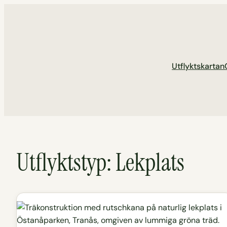
Hoppa
till
innehåll
Utflyktskartan
Utflyktstyp:
Lekplats