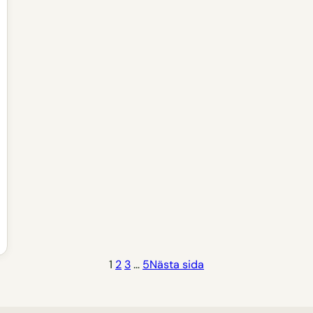
1
2
3
…
5
Nästa sida