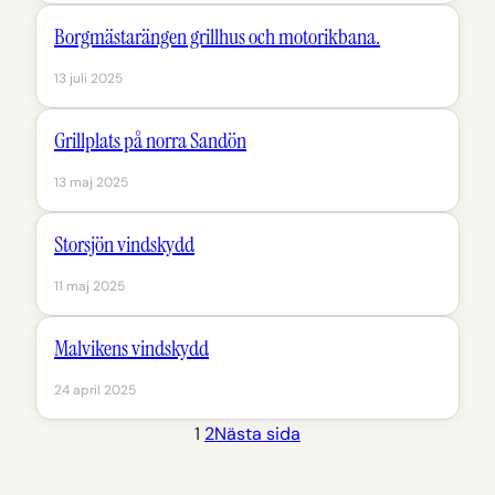
Borgmästarängen grillhus och motorikbana.
13 juli 2025
Grillplats på norra Sandön
13 maj 2025
Storsjön vindskydd
11 maj 2025
Malvikens vindskydd
24 april 2025
1
2
Nästa sida