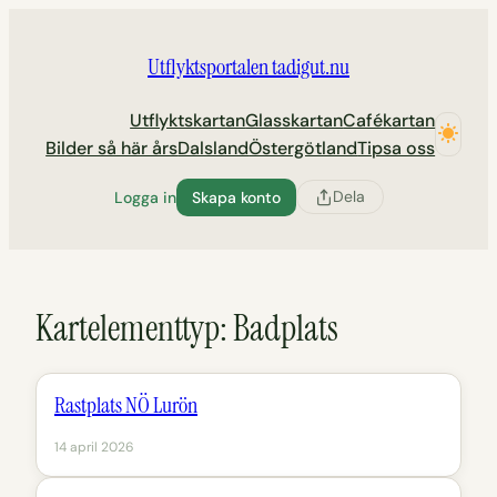
Hoppa
till
Utflyktsportalen tadigut.nu
innehåll
Utflyktskartan
Glasskartan
Cafékartan
Bilder så här års
Dalsland
Östergötland
Tipsa oss
Dela
Logga in
Skapa konto
Kartelementtyp:
Badplats
Rastplats NÖ Lurön
14 april 2026