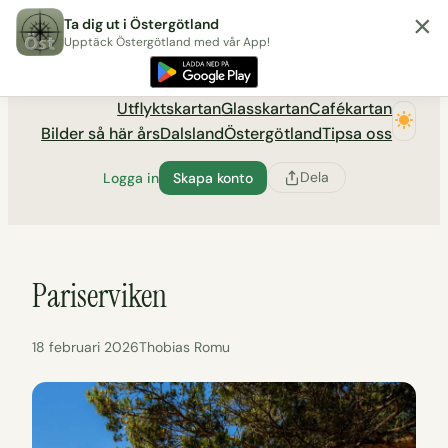
×
Hoppa
Ta dig ut i Östergötland
till
Upptäck Östergötland med vår App!
Utflyktsportalen tadigut.nu
innehåll
Utflyktskartan
Glasskartan
Cafékartan
Bilder så här års
Dalsland
Östergötland
Tipsa oss
Dela
Logga in
Skapa konto
Pariserviken
18 februari 2026
Thobias Romu