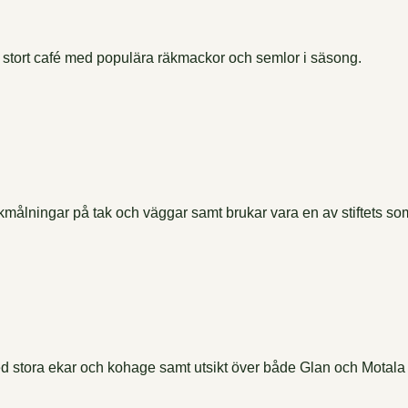
 stort café med populära räkmackor och semlor i säsong.
kalkmålningar på tak och väggar samt brukar vara en av stiftets s
d stora ekar och kohage samt utsikt över både Glan och Motala