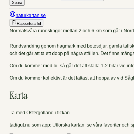
Spara
naturkartan.se
Rapportera fel
Normalsvåra rundslingor mellan 2 och 6 km som går i Nor
Rundvandring genom hagmark med betesdjur, gamla tallskoga
och det går att ta ett dopp på några ställen. Det finns mån
Om du kommer med bil så går det att ställa 1-2 bilar vid in
Om du kommer kollektivt är det lättast att hoppa av vid Såglö
Karta
Ta med Östergötland i fickan
tadigut.nu som app: Utforska kartan, se våra favoriter och sp