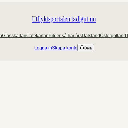
Utflyktsportalen tadigut.nu
an
Glasskartan
Cafékartan
Bilder så här års
Dalsland
Östergötland
Logga in
Skapa konto
Dela