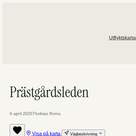
Hoppa
till
innehåll
Utflyktskart
Prästgårdsleden
6 april 2025
Thobias Romu
Visa på karta
Vägbeskrivning