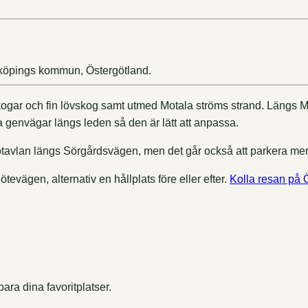
rköpings kommun, Östergötland.
r och fin lövskog samt utmed Motala ströms strand. Längs Motala
ga genvägar längs leden så den är lätt att anpassa.
fotavlan längs Sörgårdsvägen, men det går också att parkera mer 
tevägen, alternativ en hållplats före eller efter.
Kolla resan på Ö
ara dina favoritplatser.