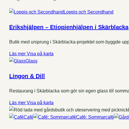
Loppis och Secondhand
Erikshjälpen – Etiopienhjälpen i Skärblacka
Butik med ursprung i Skärblacka-projektet som byggde upp en
Läs mer
Visa på karta
Glass
Lingon & Dill
Restaurang i Skärblacka som gör sin egen glass till sommar
Läs mer
Visa på karta
Café
Café: Sommarcafé