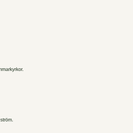
ommarkyrkor.
 ström.