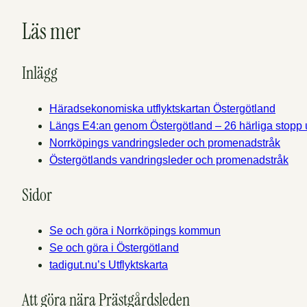
Läs mer
Inlägg
Häradsekonomiska utflyktskartan Östergötland
Längs E4:an genom Östergötland – 26 härliga stopp
Norrköpings vandringsleder och promenadstråk
Östergötlands vandringsleder och promenadstråk
Sidor
Se och göra i Norrköpings kommun
Se och göra i Östergötland
tadigut.nu’s Utflyktskarta
Att göra nära Prästgårdsleden