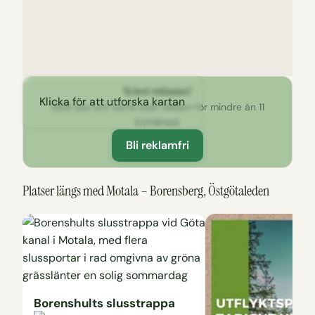
Ta bort reklamen!
Klicka för att utforska kartan
Stöd oss och surfa utan reklam för mindre än 11
kr/månad.
Bli reklamfri
Platser längs med Motala – Borensberg, Östgötaleden
Borenshults slusstrappa