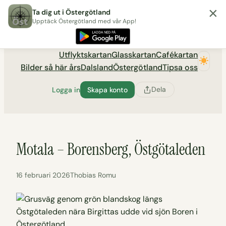
×
Hoppa
Ta dig ut i Östergötland
till
Upptäck Östergötland med vår App!
Utflyktsportalen tadigut.nu
innehåll
Utflyktskartan
Glasskartan
Cafékartan
Bilder så här års
Dalsland
Östergötland
Tipsa oss
Dela
Logga in
Skapa konto
Motala – Borensberg, Östgötaleden
16 februari 2026
Thobias Romu