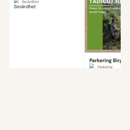
Sevärdhet
Parkering Birgit
Parkering
Läs mer
Visa på karta
Visa på karta
Vanliga frågor
Finns det några grillplatser längs med Motala –
Borensberg?