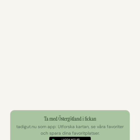
Ta med Östergötland i fickan
tadigut.nu som app: Utforska kartan, se våra favoriter
och spara dina favoritplatser.