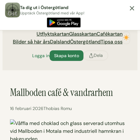
×
Hoppa
Ta dig ut i Östergötland
till
Upptäck Östergötland med vår App!
Utflyktsportalen tadigut.nu
innehåll
Utflyktskartan
Glasskartan
Cafékartan
Bilder så här års
Dalsland
Östergötland
Tipsa oss
Dela
Logga in
Skapa konto
Mallboden café & vandrarhem
16 februari 2026
Thobias Romu