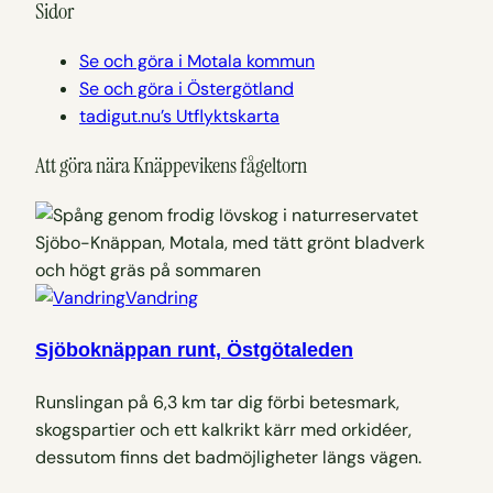
Sidor
Se och göra i Motala kommun
Se och göra i Östergötland
tadigut.nu’s Utflyktskarta
Att göra nära Knäppevikens fågeltorn
Vandring
Sjöboknäppan runt, Östgötaleden
Runslingan på 6,3 km tar dig förbi betesmark,
skogspartier och ett kalkrikt kärr med orkidéer,
dessutom finns det badmöjligheter längs vägen.