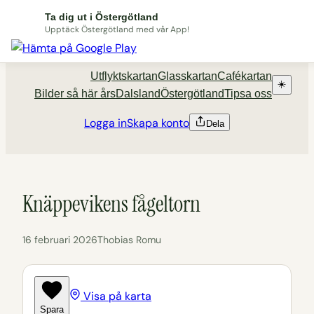
Hoppa
Ta dig ut i Östergötland
till
Upptäck Östergötland med vår App!
Utflyktsportalen tadigut.nu
innehåll
Utflyktskartan
Glasskartan
Cafékartan
☀️
Bilder så här års
Dalsland
Östergötland
Tipsa oss
Logga in
Skapa konto
Dela
Knäppevikens fågeltorn
16 februari 2026
Thobias Romu
Visa på karta
Spara