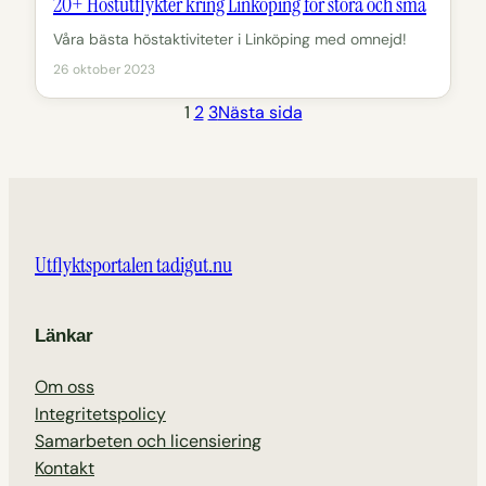
20+ Höstutflykter kring Linköping för stora och små
Våra bästa höstaktiviteter i Linköping med omnejd!
26 oktober 2023
1
2
3
Nästa sida
Utflyktsportalen tadigut.nu
Länkar
Om oss
Integritetspolicy
Samarbeten och licensiering
Kontakt