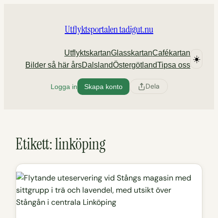
Hoppa
till
Utflyktsportalen tadigut.nu
innehåll
Utflyktskartan
Glasskartan
Cafékartan
☀️
Bilder så här års
Dalsland
Östergötland
Tipsa oss
Dela
Logga in
Skapa konto
Etikett:
linköping