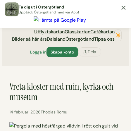
×
Hoppa
Ta dig ut i Östergötland
till
Upptäck Östergötland med vår App!
Utflyktsportalen tadigut.nu
innehåll
Utflyktskartan
Glasskartan
Cafékartan
Bilder så här års
Dalsland
Östergötland
Tipsa oss
Dela
Logga in
Skapa konto
Vreta kloster med ruin, kyrka och
museum
14 februari 2026
Thobias Romu