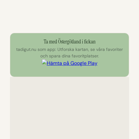
Ta med Östergötland i fickan
tadigut.nu som app: Utforska kartan, se våra favoriter
och spara dina favoritplatser.