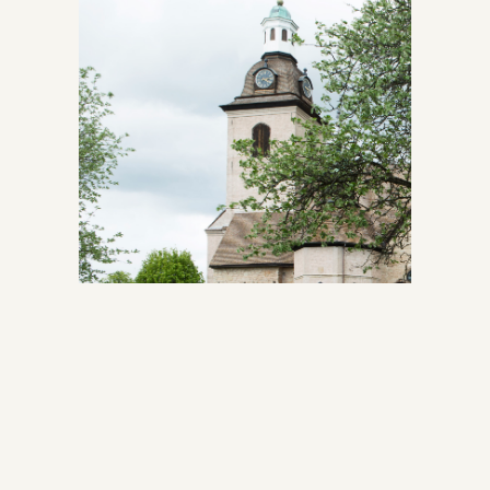
Vreta kloster kyrkby och klosterruin, Visit Swedens
öppna data.