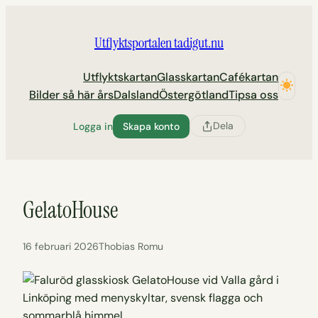
Hoppa
till
Utflyktsportalen tadigut.nu
innehåll
Utflyktskartan
Glasskartan
Cafékartan
Bilder så här års
Dalsland
Östergötland
Tipsa oss
Dela
Logga in
Skapa konto
GelatoHouse
16 februari 2026
Thobias Romu