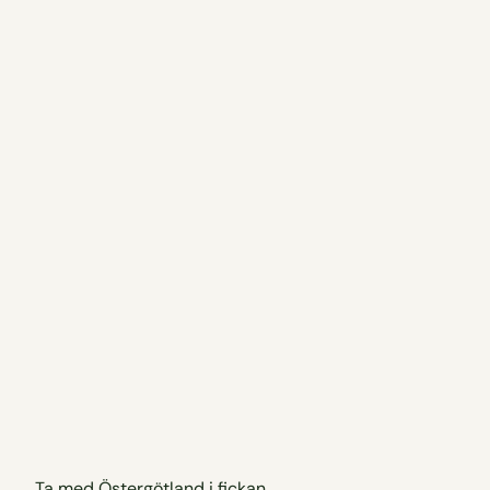
Ta med Östergötland i fickan