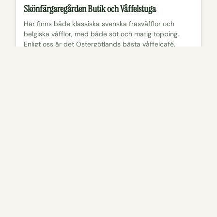
Skönfärgaregården Butik och Våffelstuga
Här finns både klassiska svenska frasvåfflor och
belgiska våfflor, med både söt och matig topping.
Enligt oss är det Östergötlands bästa våffelcafé.
Läs mer
Visa på karta
Kyrka
Mikaelskyrkan
Sädesmagasinet från 1700-talet blev kyrka 1972 och
brukar vara en av stiftets sommarkyrkor.
Läs mer
Visa på karta