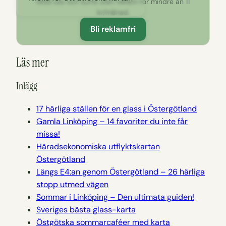
Stöd oss och surfa utan reklam för mindre än 11
kr/månad.
Bli reklamfri
Läs mer
Inlägg
17 härliga ställen för en glass i Östergötland
Gamla Linköping – 14 favoriter du inte får
missa!
Häradsekonomiska utflyktskartan
Östergötland
Längs E4:an genom Östergötland – 26 härliga
stopp utmed vägen
Sommar i Linköping – Den ultimata guiden!
Sveriges bästa glass-karta
Östgötska sommarcaféer med karta