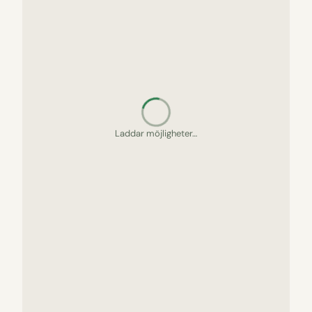
Letar upp gömda pärlor…