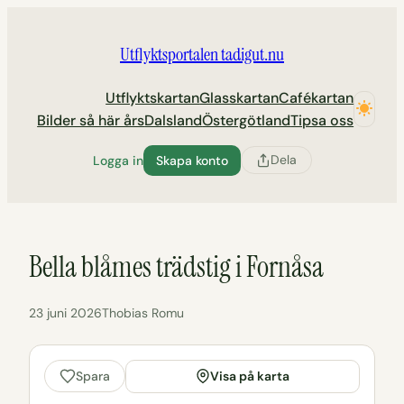
Hoppa
till
Utflyktsportalen tadigut.nu
innehåll
Utflyktskartan
Glasskartan
Cafékartan
Bilder så här års
Dalsland
Östergötland
Tipsa oss
Dela
Logga in
Skapa konto
Bella blåmes trädstig i Fornåsa
23 juni 2026
Thobias Romu
Visa på karta
Spara