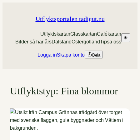
Hoppa
till
Utflyktsportalen tadigut.nu
innehåll
Utflyktskartan
Glasskartan
Cafékartan
☀️
Bilder så här års
Dalsland
Östergötland
Tipsa oss
Logga in
Skapa konto
Dela
Utflyktstyp:
Fina blommor