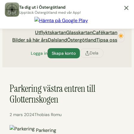
×
Hoppa
Ta dig ut i Östergötland
till
Upptäck Östergötland med vår App!
Utflyktsportalen tadigut.nu
innehåll
Utflyktskartan
Glasskartan
Cafékartan
Bilder så här års
Dalsland
Östergötland
Tipsa oss
Dela
Logga in
Skapa konto
Parkering västra entren till
Glotternskogen
2 mars 2024
Thobias Romu
Parkering