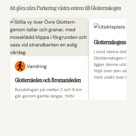
Att göra nära Parkering västra entren till Glotternskogen
Utsi
Glotternskogens utsik
I nord västra delen a
Glotternskogen natur
ligger denna utsiktsp
Vandring
höjd över den västra
med utsikt över Kolm
Glotternleden och Bromansleden
Rundslingan på mellan 2 och 6 km
går genom gamla skogar, förbi
utsiktsplatser, grillplatser och
bastun vid Övre Glotterns strand.