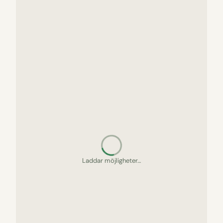
Letar upp gömda pärlor…