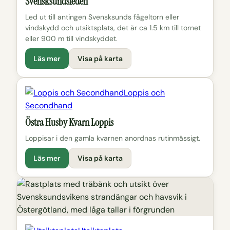
Svensksundsleden
Led ut till antingen Svensksunds fågeltorn eller
vindskydd och utsiktsplats, det är ca 1.5 km till tornet
eller 900 m till vindskyddet.
Läs mer
Visa på karta
Loppis och
Secondhand
Östra Husby Kvarn Loppis
Loppisar i den gamla kvarnen anordnas rutinmässigt.
Läs mer
Visa på karta