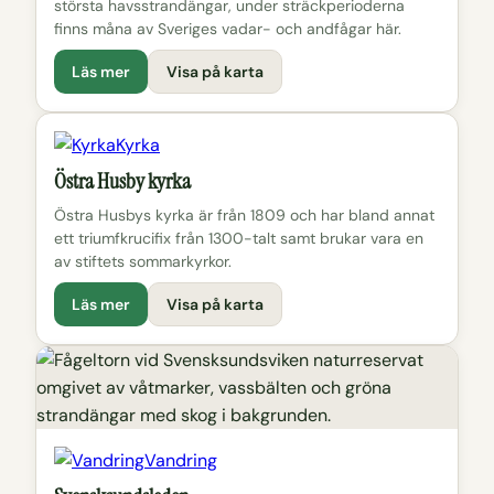
största havsstrandängar, under sträckperioderna
finns måna av Sveriges vadar- och andfågar här.
Läs mer
Visa på karta
Kyrka
Östra Husby kyrka
Östra Husbys kyrka är från 1809 och har bland annat
ett triumfkrucifix från 1300-talt samt brukar vara en
av stiftets sommarkyrkor.
Läs mer
Visa på karta
Vandring