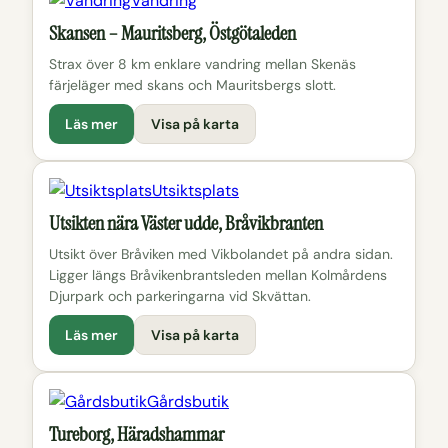
Vandring
Skansen – Mauritsberg, Östgötaleden
Strax över 8 km enklare vandring mellan Skenäs
färjeläger med skans och Mauritsbergs slott.
Läs mer
Visa på karta
Utsiktsplats
Utsikten nära Väster udde, Bråvikbranten
Utsikt över Bråviken med Vikbolandet på andra sidan.
Ligger längs Bråvikenbrantsleden mellan Kolmårdens
Djurpark och parkeringarna vid Skvättan.
Läs mer
Visa på karta
Gårdsbutik
Tureborg, Häradshammar