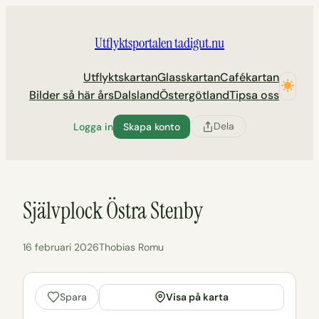
Hoppa
till
Utflyktsportalen tadigut.nu
innehåll
Utflyktskartan
Glasskartan
Cafékartan
Bilder så här års
Dalsland
Östergötland
Tipsa oss
Dela
Logga in
Skapa konto
Självplock Östra Stenby
16 februari 2026
Thobias Romu
Visa på karta
Spara