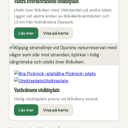
Västra Bråvikbrantens utsiktsplats
Utsikt över Bråviken med Vikbolandet på andra sidan.
Ligger vid västra ändan av Bråvikenbrantsleden och
1,3 km från Kolmårdens Djurpark.
Läs mer
Visa på karta
Bra Picknick-plats
Utsiktsplats
Vaxholmens utsiktsplats
Härlig utsiktsplats precis vid Bråvikens strand.
Läs mer
Visa på karta