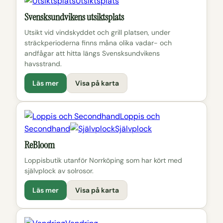
Utsiktsplats
Svensksundvikens utsiktsplats
Utsikt vid vindskyddet och grill platsen, under
sträckperioderna finns måna olika vadar- och
andfågar att hitta längs Svensksundvikens
havsstrand.
Läs mer
Visa på karta
Loppis och
Secondhand
Självplock
ReBloom
Loppisbutik utanför Norrköping som har kört med
självplock av solrosor.
Läs mer
Visa på karta