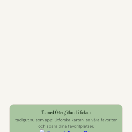
Ta med Östergötland i fickan
tadigut.nu som app: Utforska kartan, se våra favoriter
och spara dina favoritplatser.