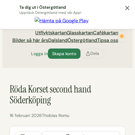
×
Hoppa
Ta dig ut i Östergötland
till
Upptäck Östergötland med vår App!
Utflyktsportalen tadigut.nu
innehåll
Utflyktskartan
Glasskartan
Cafékartan
Bilder så här års
Dalsland
Östergötland
Tipsa oss
Dela
Logga in
Skapa konto
Röda Korset second hand
Söderköping
16 februari 2026
Thobias Romu