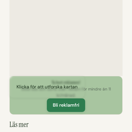
Ta bort reklamen!
Klicka för att utforska kartan
Stöd oss och surfa utan reklam för mindre än 11
kr/månad.
Bli reklamfri
Läs mer