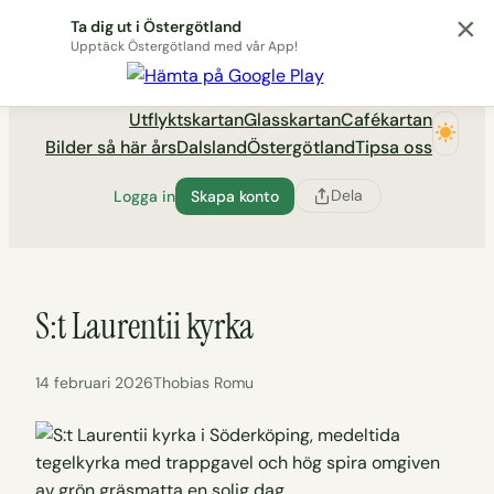
×
Hoppa
Ta dig ut i Östergötland
till
Upptäck Östergötland med vår App!
Utflyktsportalen tadigut.nu
innehåll
Utflyktskartan
Glasskartan
Cafékartan
Bilder så här års
Dalsland
Östergötland
Tipsa oss
Dela
Logga in
Skapa konto
S:t Laurentii kyrka
14 februari 2026
Thobias Romu