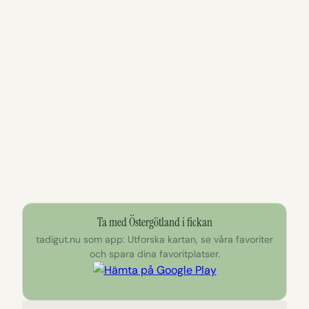
Ta med Östergötland i fickan
tadigut.nu som app: Utforska kartan, se våra favoriter
och spara dina favoritplatser.