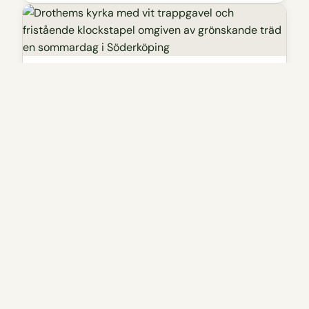
Kyrka
Drothems kyrka
Denna 1200-tals kyrka brukade ligga bredvid ett
franciskan kloster på vilket Drothem kvarteret idag
står, en underbar del av Söderköping.
Läs mer
Visa på karta
Bra Picknick-plats