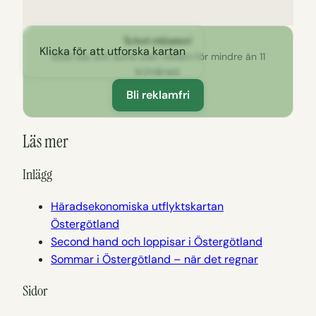
Ta bort reklamen!
Klicka för att utforska kartan
Stöd oss och surfa utan reklam för mindre än 11
kr/månad.
Bli reklamfri
Läs mer
Inlägg
Häradsekonomiska utflyktskartan
Östergötland
Second hand och loppisar i Östergötland
Sommar i Östergötland – när det regnar
Sidor