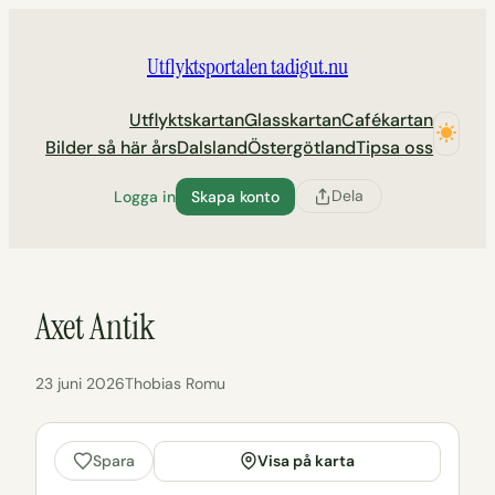
Hoppa
till
Utflyktsportalen tadigut.nu
innehåll
Utflyktskartan
Glasskartan
Cafékartan
Bilder så här års
Dalsland
Östergötland
Tipsa oss
Dela
Logga in
Skapa konto
Axet Antik
23 juni 2026
Thobias Romu
Visa på karta
Spara