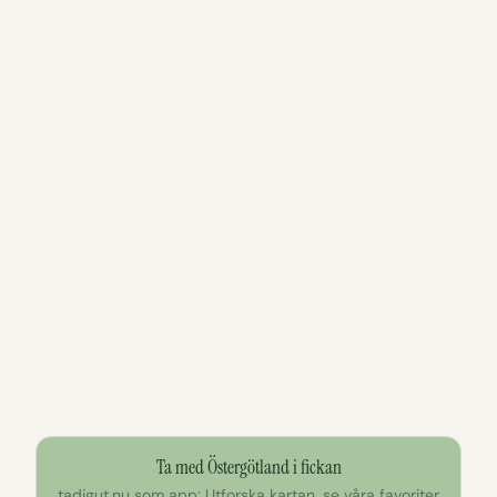
Ta med Östergötland i fickan
tadigut.nu som app: Utforska kartan, se våra favoriter