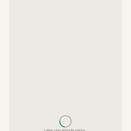
Letar upp gömda pärlor…