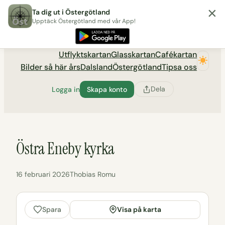
×
Hoppa
Ta dig ut i Östergötland
till
Upptäck Östergötland med vår App!
Utflyktsportalen tadigut.nu
innehåll
Utflyktskartan
Glasskartan
Cafékartan
Bilder så här års
Dalsland
Östergötland
Tipsa oss
Dela
Logga in
Skapa konto
Östra Eneby kyrka
16 februari 2026
Thobias Romu
Visa på karta
Spara