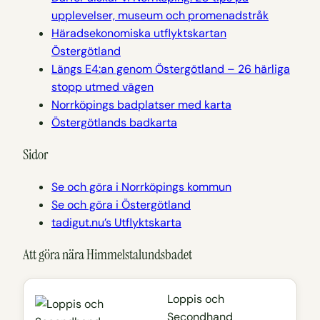
upplevelser, museum och promenadstråk
Häradsekonomiska utflyktskartan
Östergötland
Längs E4:an genom Östergötland – 26 härliga
stopp utmed vägen
Norrköpings badplatser med karta
Östergötlands badkarta
Sidor
Se och göra i Norrköpings kommun
Se och göra i Östergötland
tadigut.nu’s Utflyktskarta
Att göra nära Himmelstalundsbadet
Loppis och
Secondhand