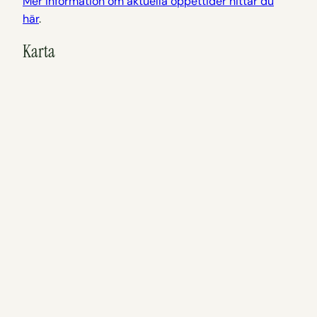
Mer information om aktuella öppettider hittar du
här
.
Karta