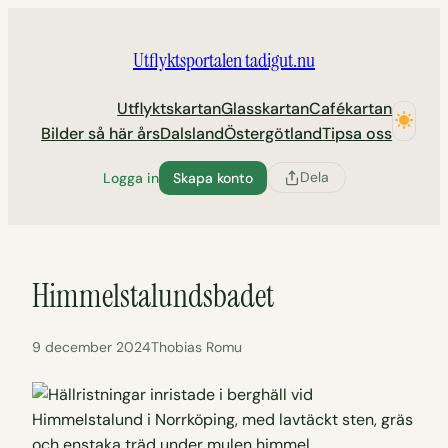
Hoppa
till
Utflyktsportalen tadigut.nu
innehåll
Utflyktskartan
Glasskartan
Cafékartan
Bilder så här års
Dalsland
Östergötland
Tipsa oss
Dela
Logga in
Skapa konto
Himmelstalundsbadet
9 december 2024
Thobias Romu