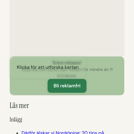
Ta bort reklamen!
Klicka för att utforska kartan
Stöd oss och surfa utan reklam för mindre än 11
kr/månad.
Bli reklamfri
Läs mer
Inlägg
Därför älskar vi Norrköping: 20 tips på