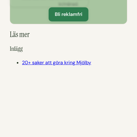
kr/månad.
Bli reklamfri
Läs mer
Inlägg
20+ saker att göra kring Mjölby
Att göra på Sportlovet i Östergötland,
naturupplevelser, museum och mer
Häradsekonomiska utflyktskartan
Östergötland
Längs E4:an genom Östergötland – 26 härliga
stopp utmed vägen
Sommar i Östergötland – när det regnar
Östergötlands badkarta