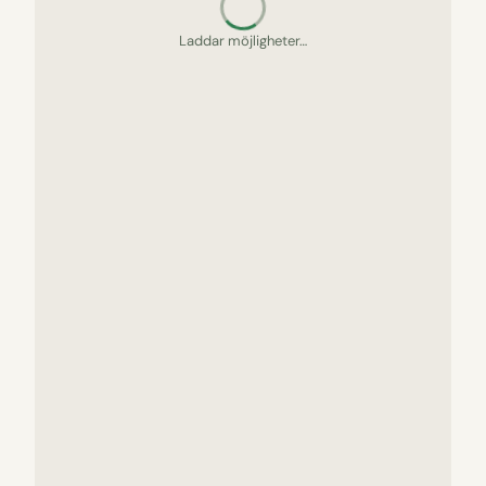
Letar upp gömda pärlor…