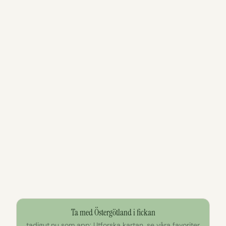
Ta med Östergötland i fickan
tadigut.nu som app: Utforska kartan, se våra favoriter