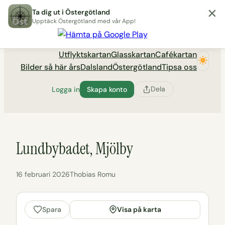
×
Hoppa
Ta dig ut i Östergötland
till
Upptäck Östergötland med vår App!
Utflyktsportalen tadigut.nu
innehåll
Utflyktskartan
Glasskartan
Cafékartan
Bilder så här års
Dalsland
Östergötland
Tipsa oss
Dela
Logga in
Skapa konto
Lundbybadet, Mjölby
16 februari 2026
Thobias Romu
Visa på karta
Spara