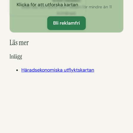
Ta bort reklamen!
Klicka för att utforska kartan
Stöd oss och surfa utan reklam för mindre än 11
kr/månad.
Bli reklamfri
Läs mer
Inlägg
Häradsekonomiska utflyktskartan
Östergötland
Linköpings second hand och loppisar
Längs E4:an genom Östergötland – 26 härliga
stopp utmed vägen
Second hand och loppisar i Östergötland
Sommar i Linköping – Den ultimata guiden!
Sommar i Östergötland – när det regnar
Östgötska sommarcaféer med karta