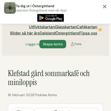
×
Hoppa
Ta dig ut i Östergötland
till
Upptäck Östergötland med vår App!
Utflyktsportalen tadigut.nu
innehåll
Utflyktskartan
Glasskartan
Cafékartan
Bilder så här års
Dalsland
Östergötland
Tipsa oss
Dela
Logga in
Skapa konto
Klefstad gård sommarkafé och
miniloppis
16 februari 2026
Thobias Romu