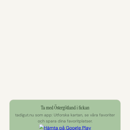
Ta med Östergötland i fickan
tadigut.nu som app: Utforska kartan, se våra favoriter
och spara dina favoritplatser.