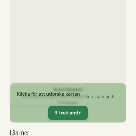
Ta bort reklamen!
Klicka för att utforska kartan
Stöd oss och surfa utan reklam för mindre än 11
kr/månad.
Bli reklamfri
Läs mer