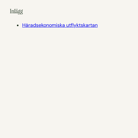
Inlägg
Häradsekonomiska utflyktskartan
Östergötland
Linköpings second hand och loppisar
Second hand och loppisar i Östergötland
Sommar i Linköping – Den ultimata guiden!
Sommar i Östergötland – när det regnar
Sidor
Se och göra i Linköpings kommun
Se och göra i Östergötland
tadigut.nu’s Utflyktskarta
Att göra nära Sörby Säteri