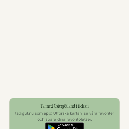
Ta med Östergötland i fickan
tadigut.nu som app: Utforska kartan, se våra favoriter
och spara dina favoritplatser.