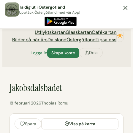
×
Hoppa
Ta dig ut i Östergötland
till
Upptäck Östergötland med vår App!
Utflyktsportalen tadigut.nu
innehåll
Utflyktskartan
Glasskartan
Cafékartan
Bilder så här års
Dalsland
Östergötland
Tipsa oss
Dela
Logga in
Skapa konto
Jakobsdalsbadet
18 februari 2026
Thobias Romu
Visa på karta
Spara