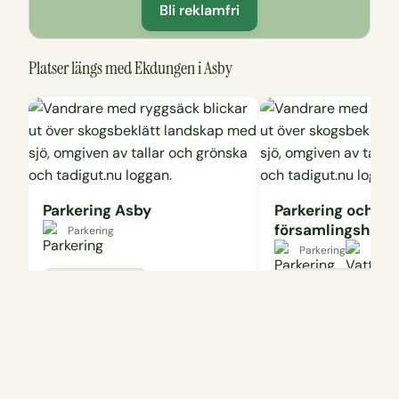
Bli reklamfri
Platser längs med Ekdungen i Asby
Parkering Asby
Parkering och W
församlingshem
Parkering
Parkering
Vatte
Visa på karta
Visa på karta
Vanliga frågor