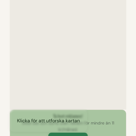
Ta bort reklamen!
Klicka för att utforska kartan
Stöd oss och surfa utan reklam för mindre än 11
kr/månad.