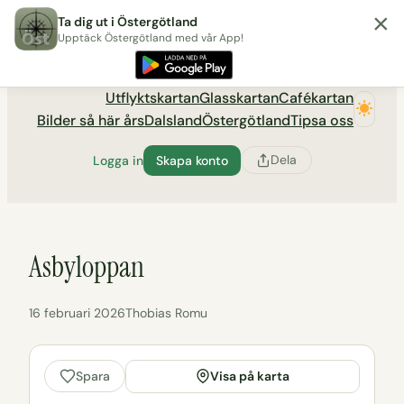
×
Hoppa
Ta dig ut i Östergötland
till
Upptäck Östergötland med vår App!
Utflyktsportalen tadigut.nu
innehåll
Utflyktskartan
Glasskartan
Cafékartan
Bilder så här års
Dalsland
Östergötland
Tipsa oss
Dela
Logga in
Skapa konto
Asbyloppan
16 februari 2026
Thobias Romu
Visa på karta
Spara