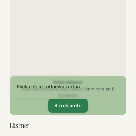
Ta bort reklamen!
Klicka för att utforska kartan
Stöd oss och surfa utan reklam för mindre än 11
kr/månad.
Bli reklamfri
Läs mer