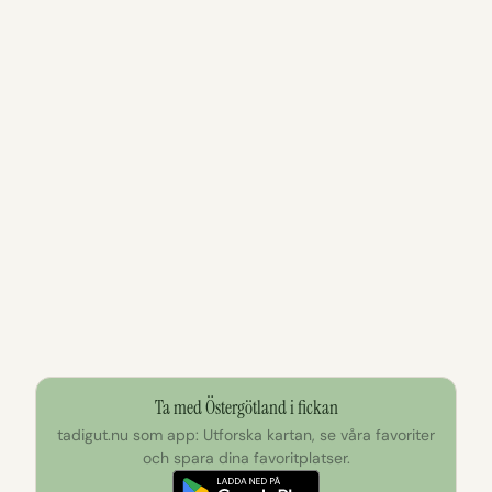
Ta med Östergötland i fickan
tadigut.nu som app: Utforska kartan, se våra favoriter
och spara dina favoritplatser.