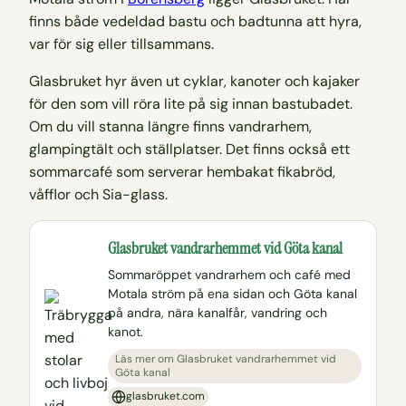
finns både vedeldad bastu och badtunna att hyra,
var för sig eller tillsammans.
Glasbruket hyr även ut cyklar, kanoter och kajaker
för den som vill röra lite på sig innan bastubadet.
Om du vill stanna längre finns vandrarhem,
glampingtält och ställplatser. Det finns också ett
sommarcafé som serverar hembakat fikabröd,
våfflor och Sia-glass.
Glasbruket vandrarhemmet vid Göta kanal
Sommaröppet vandrarhem och café med
Motala ström på ena sidan och Göta kanal
på andra, nära kanalfår, vandring och
kanot.
Läs mer om Glasbruket vandrarhemmet vid
Göta kanal
glasbruket.com