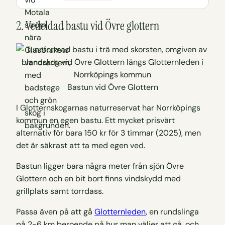
2. Vedeldad bastu vid Övre glottern
Bastun vid Övre Glottern
I Glotternskogarnas naturreservat har Norrköpings
kommun en egen bastu. Ett mycket prisvärt
alternativ för bara 150 kr för 3 timmar (2025), men
det är säkrast att ta med egen ved.
Bastun ligger bara några meter från sjön Övre
Glottern och en bit bort finns vindskydd med
grillplats samt torrdass.
Passa även på att gå
Glotternleden
, en rundslinga
på 2-6 km beroende på hur man väljer att gå, och