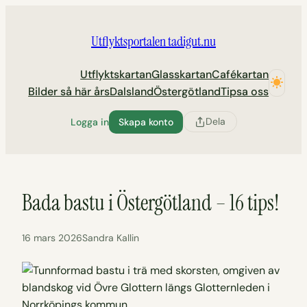
Hoppa
till
Utflyktsportalen tadigut.nu
innehåll
Utflyktskartan
Glasskartan
Cafékartan
Bilder så här års
Dalsland
Östergötland
Tipsa oss
Dela
Logga in
Skapa konto
Bada bastu i Östergötland – 16 tips!
16 mars 2026
Sandra Kallin