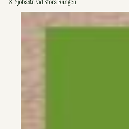
8. Sjöbastu vid Stora Rängen