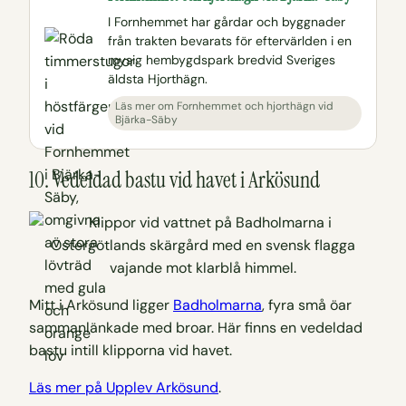
I Fornhemmet har gårdar och byggnader
från trakten bevarats för eftervärlden i en
mysig hembygdspark bredvid Sveriges
äldsta Hjorthägn.
Läs mer om Fornhemmet och hjorthägn vid
Bjärka-Säby
10. Vedeldad bastu vid havet i Arkösund
Mitt i Arkösund ligger
Badholmarna
, fyra små öar
sammanlänkade med broar. Här finns en vedeldad
bastu intill klipporna vid havet.
Läs mer på Upplev Arkösund
.