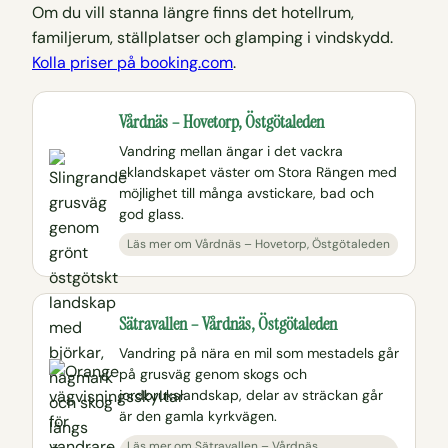
Om du vill stanna längre finns det hotellrum,
familjerum, ställplatser och glamping i vindskydd.
Kolla priser på booking.com
.
Vårdnäs – Hovetorp, Östgötaleden
Vandring mellan ängar i det vackra
eklandskapet väster om Stora Rängen med
möjlighet till många avstickare, bad och
god glass.
Läs mer om Vårdnäs – Hovetorp, Östgötaleden
Sätravallen – Vårdnäs, Östgötaleden
Vandring på nära en mil som mestadels går
på grusväg genom skogs och
jordbrukslandskap, delar av sträckan går
är den gamla kyrkvägen.
Läs mer om Sätravallen – Vårdnäs,