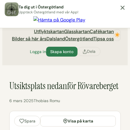
×
Hoppa
Ta dig ut i Östergötland
till
Upptäck Östergötland med vår App!
Utflyktsportalen tadigut.nu
innehåll
Utflyktskartan
Glasskartan
Cafékartan
Bilder så här års
Dalsland
Östergötland
Tipsa oss
Dela
Logga in
Skapa konto
Utsiktsplats nedanför Rövareberget
6 mars 2025
Thobias Romu
Visa på karta
Spara