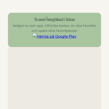
Ta med Östergötland i fickan
tadigut.nu som app: Utforska kartan, se våra favoriter
och spara dina favoritplatser.