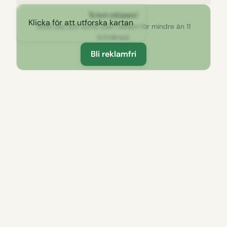
Ta bort reklamen!
Klicka för att utforska kartan
Stöd oss och surfa utan reklam för mindre än 11
kr/månad.
Bli reklamfri
Läs mer
Inlägg
Häradsekonomiska utflyktskartan
Östergötland
Längs E4:an genom Östergötland – 26 härliga
stopp utmed vägen
Sidor
Se och göra i Norrköpings kommun