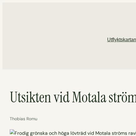
Hoppa
till
innehåll
Utflyktskarta
Utsikten vid Motala strö
Thobias Romu