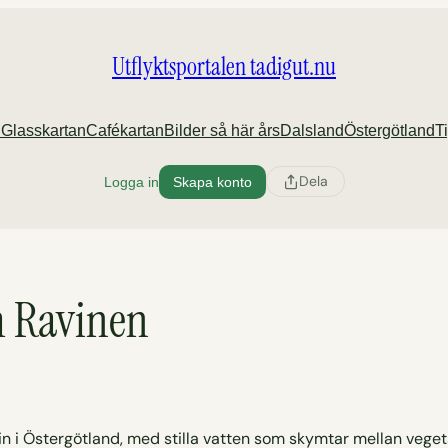
Utflyktsportalen tadigut.nu
n
Glasskartan
Cafékartan
Bilder så här års
Dalsland
Östergötland
T
Dela
Logga in
Skapa konto
m Ravinen