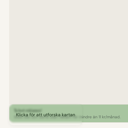
Ta bort reklamen!
Klicka för att utforska kartan
Stöd oss och surfa utan reklam för mindre än 11 kr/månad.