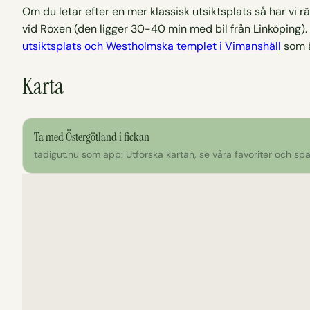
Om du letar efter en mer klassisk utsiktsplats så har v
vid Roxen (den ligger 30-40 min med bil från Linköping).
utsiktsplats och Westholmska templet i Vimanshäll
som ä
Karta
Ta med Östergötland i fickan
tadigut.nu som app: Utforska kartan, se våra favoriter och spar