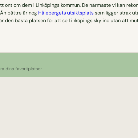
i rätt ont om dem i Linköpings kommun. De närmaste vi kan r
 Än bättre är nog
Hålebergets utsiktsplats
som ligger strax uta
r den bästa platsen för att se Linköpings skyline utan att mu
a dina favoritplatser.