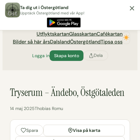
×
Hoppa
Ta dig ut i Östergötland
till
Upptäck Östergötland med vår App!
Utflyktsportalen tadigut.nu
innehåll
Utflyktskartan
Glasskartan
Cafékartan
Bilder så här års
Dalsland
Östergötland
Tipsa oss
Dela
Logga in
Skapa konto
Tryserum – Ändebo, Östgötaleden
14 maj 2025
Thobias Romu
Visa på karta
Spara