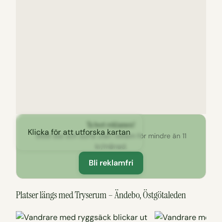
Ta bort reklamen!
Klicka för att utforska kartan
Stöd oss och surfa utan reklam för mindre än 11
kr/månad.
Bli reklamfri
Platser längs med Tryserum – Ändebo, Östgötaleden