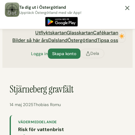
×
Hoppa
Ta dig ut i Östergötland
till
Upptäck Östergötland med vår App!
Utflyktsportalen tadigut.nu
innehåll
Utflyktskartan
Glasskartan
Cafékartan
Bilder så här års
Dalsland
Östergötland
Tipsa oss
Dela
Logga in
Skapa konto
Stjärneberg gravfält
14 maj 2025
Thobias Romu
VÄDERMEDDELANDE
Risk för vattenbrist