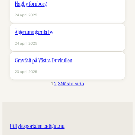
Hagby fornborg
24 april 2025
Älgerums gamla by
24 april 2025
Gravfält på Västra Duvkullen
23 april 2025
1
2
3
Nästa sida
Utflyktsportalen tadigut.nu