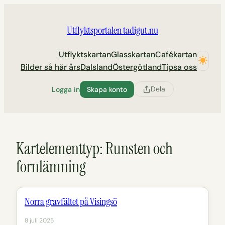
Hoppa
till
Utflyktsportalen tadigut.nu
innehåll
Utflyktskartan
Glasskartan
Cafékartan
Bilder så här års
Dalsland
Östergötland
Tipsa oss
Dela
Logga in
Skapa konto
Kartelementtyp:
Runsten och
fornlämning
Norra gravfältet på Visingsö
8 juli 2025