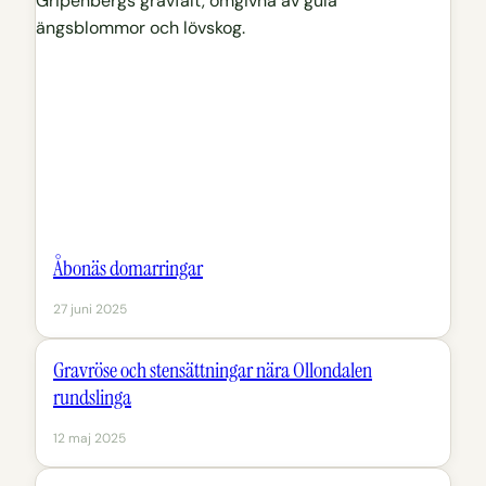
Åbonäs domarringar
27 juni 2025
Gravröse och stensättningar nära Ollondalen
rundslinga
12 maj 2025