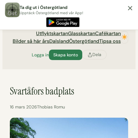
×
Hoppa
Ta dig ut i Östergötland
till
Upptäck Östergötland med vår App!
Utflyktsportalen tadigut.nu
innehåll
Utflyktskartan
Glasskartan
Cafékartan
Bilder så här års
Dalsland
Östergötland
Tipsa oss
Dela
Logga in
Skapa konto
Svartåfors badplats
16 mars 2026
Thobias Romu