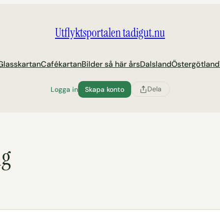
Utflyktsportalen tadigut.nu
Glasskartan
Cafékartan
Bilder så här års
Dalsland
Östergötland
Dela
Logga in
Skapa konto
ng