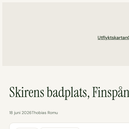
Hoppa
till
innehåll
Utflyktskartan
Skirens badplats, Finspå
18 juni 2026
Thobias Romu