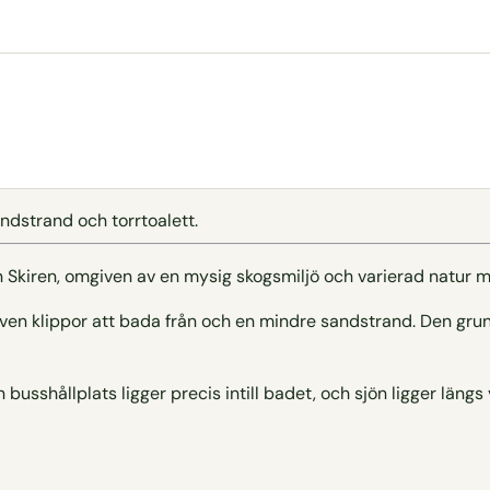
ndstrand och torrtoalett.
n Skiren, omgiven av en mysig skogsmiljö och varierad natur m
även klippor att bada från och en mindre sandstrand. Den grun
n busshållplats ligger precis intill badet, och sjön ligger läng