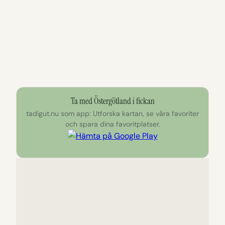
Ta med Östergötland i fickan
tadigut.nu som app: Utforska kartan, se våra favoriter
och spara dina favoritplatser.