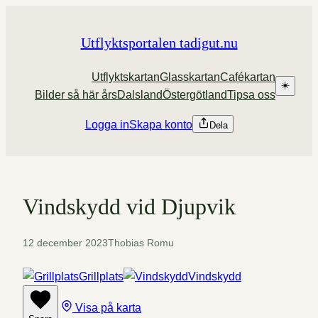
Hoppa
till
Utflyktsportalen tadigut.nu
innehåll
Utflyktskartan
Glasskartan
Cafékartan
☀️
Bilder så här års
Dalsland
Östergötland
Tipsa oss
Logga in
Skapa konto
Dela
Vindskydd vid Djupvik
12 december 2023
Thobias Romu
Grillplats
Vindskydd
Visa på karta