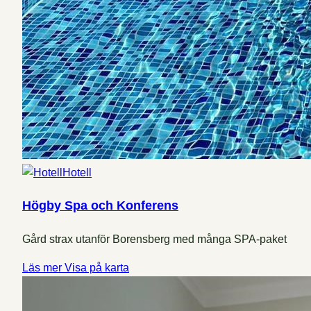
Hotell
Högby Spa och Konferens
Gård strax utanför Borensberg med många SPA-paket
Läs mer
Visa på karta