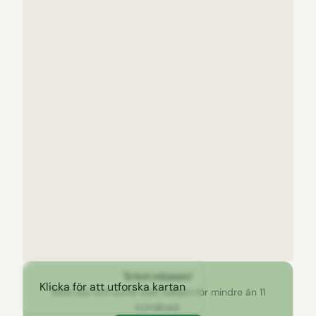
Ta bort reklamen!
Klicka för att utforska kartan
Stöd oss och surfa utan reklam för mindre än 11
kr/månad.