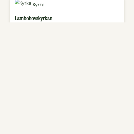
Kyrka
Lambohovskyrkan
Ark-formad kyrka från 1987 som är öppen större
delen av året och brukar vara en av stiftets
sommarkyrkor.
Läs mer
Visa på karta
Loppis och
Secondhand
Gustavssons Kuriosa
En liten butik med stort fokus på vintage keramik