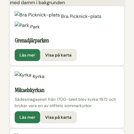
Bra Picknick-plats
Park
Grenadjärparken
Läs mer
Visa på karta
Kyrka
Mikaelskyrkan
Sädesmagasinet från 1700-talet blev kyrka 1972 och
brukar vara en av stiftets sommarkyrkor.
Läs mer
Visa på karta