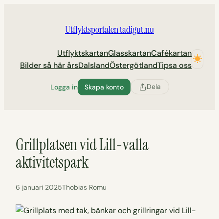
Hoppa
till
Utflyktsportalen tadigut.nu
innehåll
Utflyktskartan
Glasskartan
Cafékartan
Bilder så här års
Dalsland
Östergötland
Tipsa oss
Dela
Logga in
Skapa konto
Grillplatsen vid Lill-valla
aktivitetspark
6 januari 2025
Thobias Romu